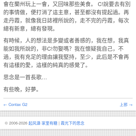
會在蘭州玩上一會，又回味那些美食。 C!說要去有別
的事情做，便打消了這主意，甚至都沒有提起過。再
走丹霞，就像我日誌裡所說的，走不完的丹霞，每次
總有新意，總有發現。
有時候，人的想法是多變或者善感的，我在想，我真
能如我所說的，非C!勿娶嗎？我在懷疑我自己，不
過，我有充足的理由讓我堅持，至少，此后是不會再
有這樣的愛，這樣的純真的感覺了。
思念是一首長歌…
有些晚，好夢。
← Contax G2
上邪 →
© 2006-2026
起风溏·家里有糖
|
霞光下的思念