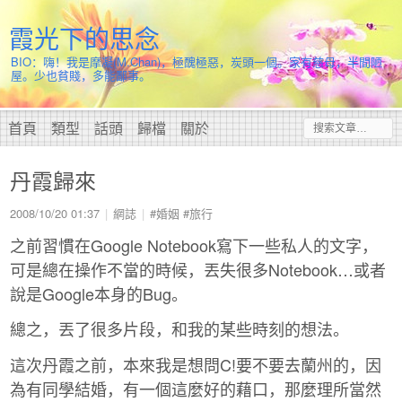
霞光下的思念
BIO：嗨！我是摩凝(M.Chan)，極醜極惡，炭頭一個。家有慈母，半間陋
屋。少也貧賤，多能鄙事。
首頁
類型
話頭
歸檔
關於
丹霞歸來
2008/10/20 01:37
網誌
#婚姻
#旅行
之前習慣在Google Notebook寫下一些私人的文字，
可是總在操作不當的時候，丟失很多Notebook…或者
說是Google本身的Bug。
總之，丟了很多片段，和我的某些時刻的想法。
這次丹霞之前，本來我是想問C!要不要去蘭州的，因
為有同學結婚，有一個這麼好的藉口，那麼理所當然