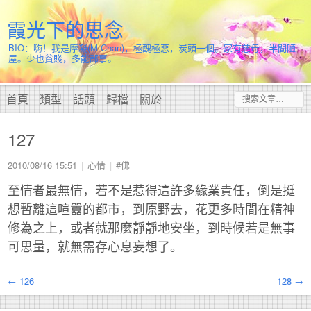
霞光下的思念
BIO：嗨！我是摩凝(M.Chan)，極醜極惡，炭頭一個。家有慈母，半間陋
屋。少也貧賤，多能鄙事。
首頁
類型
話頭
歸檔
關於
127
2010/08/16 15:51
心情
#佛
至情者最無情，若不是惹得這許多緣業責任，倒是挺
想暫離這喧囂的都市，到原野去，花更多時間在精神
修為之上，或者就那麼靜靜地安坐，到時候若是無事
可思量，就無需存心息妄想了。
← 126
128 →