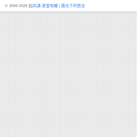
© 2006-2026
起风溏·家里有糖
|
霞光下的思念