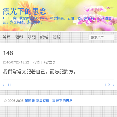
霞光下的思念
BIO：嗨！我是摩凝(M.Chan)，極醜極惡，炭頭一個。家有慈母，半間陋
屋。少也貧賤，多能鄙事。
首頁
類型
話頭
歸檔
關於
148
2010/07/25 18:22
心情
#省立身
我們常常太記著自己，而忘記對方。
← 111
112 →
© 2006-2026
起风溏·家里有糖
|
霞光下的思念