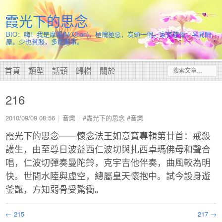
霞光下的思念
BIO：嗨！我是摩凝(M.Chan)，極醜極惡，炭頭一個。家有慈母，半間陋
屋。少也貧賤，多能鄙事。
首頁
類型
話頭
歸檔
關於
216
2010/09/09 08:56
音樂
#霞光下的思念
#音樂
霞光下的思念——懷念法王如意寶專輯第廿首：戒殺
護生，由至尊日波益西仁波切與扎西卓瑪佛母和聲合
唱，仁波切彈奏曼陀鈴，克宇吉他伴奏，曲風較為明
快。世間水陸與虛空，總屬皇天懷抱中。試今設身遊
釜甑，方知弱骨受驚衝。
← 215
217 →