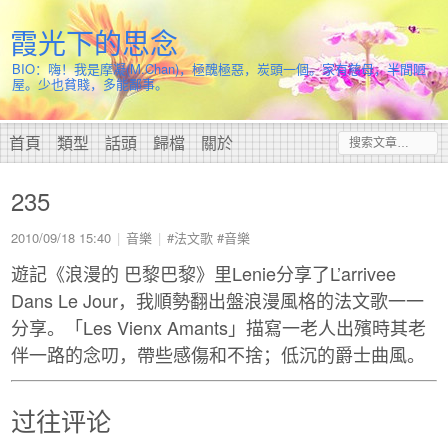
霞光下的思念
BIO：嗨！我是摩凝(M.Chan)，極醜極惡，炭頭一個。家有慈母，半間陋
屋。少也貧賤，多能鄙事。
首頁
類型
話頭
歸檔
關於
235
2010/09/18 15:40
音樂
#法文歌
#音樂
遊記《浪漫的 巴黎巴黎》里Lenie分享了L’arrivee
Dans Le Jour，我順勢翻出盤浪漫風格的法文歌一一
分享。「Les Vienx Amants」描寫一老人出殯時其老
伴一路的念叨，帶些感傷和不捨；低沉的爵士曲風。
过往评论