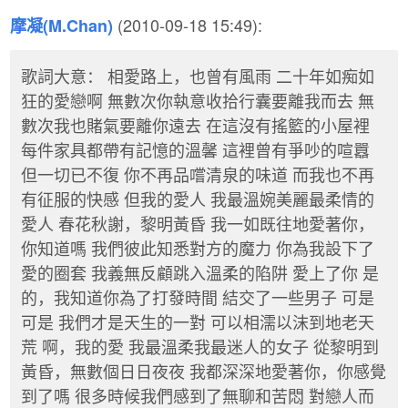
(2010-09-18 15:49):
摩凝(M.Chan)
歌詞大意： 相愛路上，也曾有風雨 二十年如痴如
狂的愛戀啊 無數次你執意收拾行囊要離我而去 無
數次我也賭氣要離你遠去 在這沒有搖籃的小屋裡
每件家具都帶有記憶的溫馨 這裡曾有爭吵的喧囂
但一切已不復 你不再品嚐清泉的味道 而我也不再
有征服的快感 但我的愛人 我最溫婉美麗最柔情的
愛人 春花秋謝，黎明黃昏 我一如既往地愛著你，
你知道嗎 我們彼此知悉對方的魔力 你為我設下了
愛的圈套 我義無反顧跳入溫柔的陷阱 愛上了你 是
的，我知道你為了打發時間 結交了一些男子 可是
可是 我們才是天生的一對 可以相濡以沫到地老天
荒 啊，我的愛 我最溫柔我最迷人的女子 從黎明到
黃昏，無數個日日夜夜 我都深深地愛著你，你感覺
到了嗎 很多時候我們感到了無聊和苦悶 對戀人而