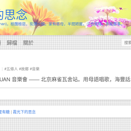
的思念
.Chan)，極醜極惡，炭頭一個。家有慈母，半間陋屋。少也貧賤，多能鄙事。
頭
歸檔
關於
#五條人
#故鄉
#音樂
IE GUAN 音樂會 —— 北京麻雀瓦舍站。用母語唱歌，海豐
里有糖
|
霞光下的思念