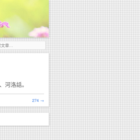
話、河洛話。
274 →