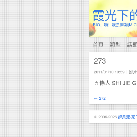
霞光下
BIO：嗨！我是摩凝(M
首頁
類型
話
273
2011/01/10 10:59
影片
五條人 SHI J
← 272
© 2006-2026
起风溏·家