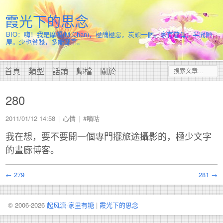
霞光下的思念
BIO：嗨！我是摩凝(M.Chan)，極醜極惡，炭頭一個。家有慈母，半間陋
屋。少也貧賤，多能鄙事。
首頁
類型
話頭
歸檔
關於
280
2011/01/12 14:58
心情
#嘀咕
我在想，要不要開一個專門擺旅途攝影的，極少文字
的畫廊博客。
← 279
281 →
© 2006-2026
起风溏·家里有糖
|
霞光下的思念