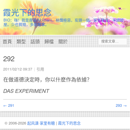
霞光下的思念
BIO：嗨！我是摩凝(M.Chan)，極醜極惡，炭頭一個。家有慈母，半間陋
屋。少也貧賤，多能鄙事。
首頁
類型
話頭
歸檔
關於
292
2011/02/12 09:37
引用
在做道德決定時，你以什麽作為依據？
DAS EXPERIMENT
← 291
293 →
© 2006-2026
起风溏·家里有糖
|
霞光下的思念