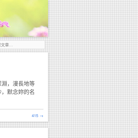
深淵，漫長地等
秒，默念妳的名
415 →