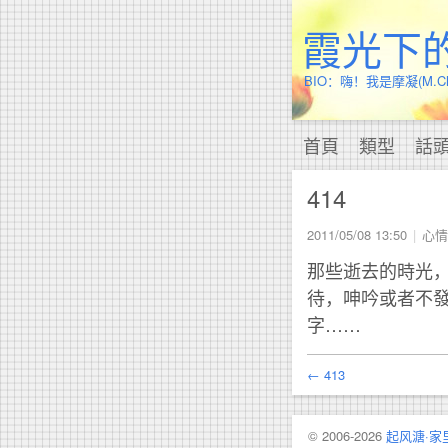
霞光下
BIO：嗨！我是摩凝(M
首頁
類型
話
414
2011/05/08 13:50
心情
那些逝去的時光
待，呻吟或者不
字……
← 413
© 2006-2026
起风溏·家