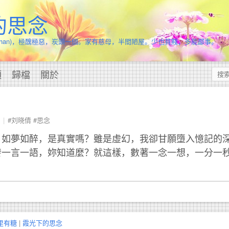
的思念
.Chan)，極醜極惡，炭頭一個。家有慈母，半間陋屋。少也貧賤，多能鄙事。
頭
歸檔
關於
#刘晓倩
#思念
，如夢如醉，是真實嗎？雖是虛幻，我卻甘願墮入憶記的
發一言一語，妳知道麼？就這樣，數著一念一想，一分一
里有糖
|
霞光下的思念