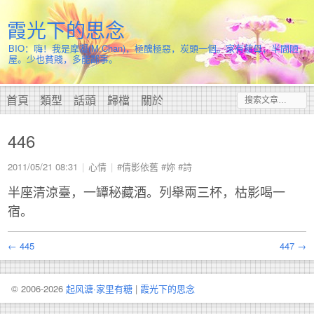
霞光下的思念
BIO：嗨！我是摩凝(M.Chan)，極醜極惡，炭頭一個。家有慈母，半間陋
屋。少也貧賤，多能鄙事。
首頁
類型
話頭
歸檔
關於
446
2011/05/21 08:31
心情
#倩影依舊
#妳
#詩
半座清涼臺，一罈秘藏酒。列舉兩三杯，枯影喝一
宿。
← 445
447 →
© 2006-2026
起风溏·家里有糖
|
霞光下的思念