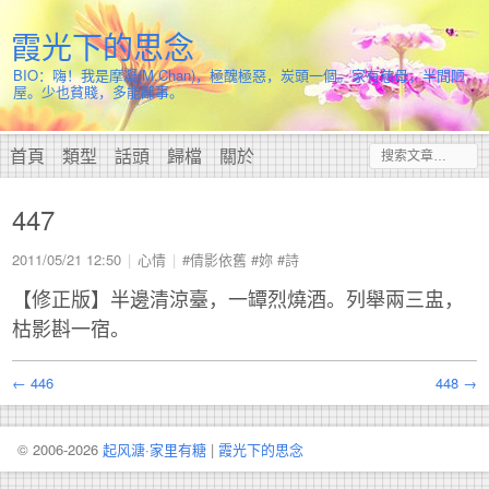
霞光下的思念
BIO：嗨！我是摩凝(M.Chan)，極醜極惡，炭頭一個。家有慈母，半間陋
屋。少也貧賤，多能鄙事。
首頁
類型
話頭
歸檔
關於
447
2011/05/21 12:50
心情
#倩影依舊
#妳
#詩
【修正版】半邊清涼臺，一罈烈燒酒。列舉兩三盅，
枯影斟一宿。
← 446
448 →
© 2006-2026
起风溏·家里有糖
|
霞光下的思念