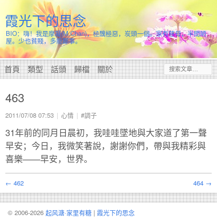
霞光下的思念
BIO：嗨！我是摩凝(M.Chan)，極醜極惡，炭頭一個。家有慈母，半間陋
屋。少也貧賤，多能鄙事。
首頁
類型
話頭
歸檔
關於
463
2011/07/08 07:53
心情
#調子
31年前的同月日晨初，我哇哇墜地與大家道了第一聲
早安；今日，我微笑著說，謝謝你們，帶與我精彩與
喜樂——早安，世界。
← 462
464 →
© 2006-2026
起风溏·家里有糖
|
霞光下的思念