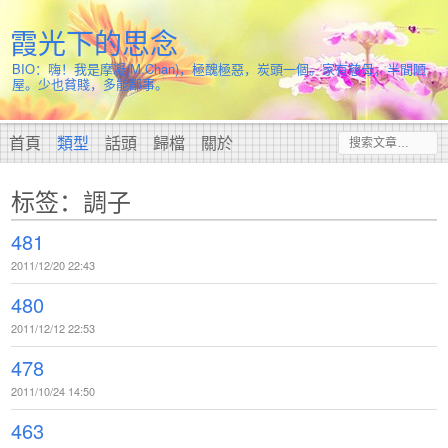
霞光下的思念
BIO：嗨！我是摩凝(M.Chan)，極醜極惡，炭頭一個。家有慈母，半間陋
屋。少也貧賤，多能鄙事。
首頁
類型
話頭
歸檔
關於
标签：調子
481
2011/12/20 22:43
480
2011/12/12 22:53
478
2011/10/24 14:50
463