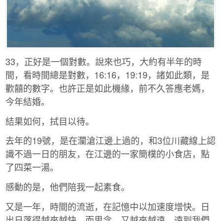
33，正好是一個對數。說來也巧，大約有半年的時
間，看時間總是對數，16:16，19:19，諸如此類，是
歡囍的數字。也許正是如此機緣，前不久答應老媽，
今年結婚。
結果如何，拭目以待。
去年的19號，是在瀾滄江邊上過的，和3位川藏線上認
識不過一日的朋友，在江邊的一家簡樸的小食店，點
了四菜一湯。
感動的是，他們陪我一起素食。
又是一年，時間的流逝，在記憶中以加速度增快。日
出日落得越來越快，而思念，又越來越遠，遠到我們