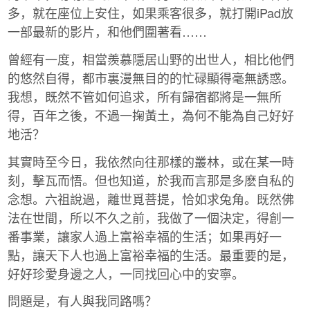
多，就在座位上安住，如果乘客很多，就打開iPad放
一部最新的影片，和他們圍著看……
曾經有一度，相當羨慕隱居山野的出世人，相比他們
的悠然自得，都市裏漫無目的的忙碌顯得毫無誘惑。
我想，既然不管如何追求，所有歸宿都將是一無所
得，百年之後，不過一掬黃土，為何不能為自己好好
地活？
其實時至今日，我依然向往那樣的叢林，或在某一時
刻，擊瓦而悟。但也知道，於我而言那是多麽自私的
念想。六祖說過，離世覓菩提，恰如求兔角。既然佛
法在世間，所以不久之前，我做了一個決定，得創一
番事業，讓家人過上富裕幸福的生活；如果再好一
點，讓天下人也過上富裕幸福的生活。最重要的是，
好好珍愛身邊之人，一同找回心中的安寧。
問題是，有人與我同路嗎？