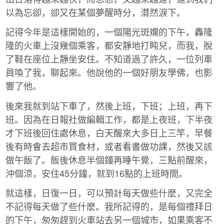
以為忘卻，卻又在某個夢醒時分，潸然淚下。
記得今年是這樣開始的，一個陽光斑斕的下午，轟隆
隆的火車上沒幾個乘客，都安靜地打盹兒，而我，脫
了鞋在座位上靜坐安住。不知道過了許久，一位列車
員喚了我，聊起來。他說他的一個好朋友學佛，也影
響了他。
後來我就到站下車了，然後上班，下班；上班，再下
班。因為在日報社做編輯工作，都是上夜班，下半夜
才下班後回住處休息，白天醒來大多日上三竿，早餐
後有時會去超市買食材，或者看書做功課，然後又該
做午飯了。飯後休息半個鐘再睡午覺，三點前醒來，
沖個涼，安住45分鐘，就到16點的上班時間。
就這樣，日復一日，可以預計每天做些什麽，又完全
不記得每天做了些什麽。我所記得的，是每個禮拜日
的下午，匆匆趕到火車站去另一個城市，如果乘客不