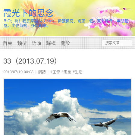
霞光下的思念
BIO：嗨！我是摩凝(M.Chan)，極醜極惡，炭頭一個。家有慈母，半間陋
屋。少也貧賤，多能鄙事。
首頁
類型
話頭
歸檔
關於
33（2013.07.19）
2013/07/19 00:03
網誌
#工作
#思念
#生活