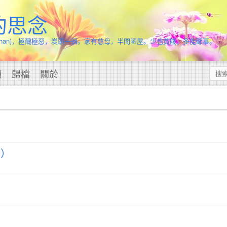
的思念
.Chan)，極醜極惡，炭頭一個。家有慈母，半間陋屋。少也貧賤，多能鄙事。
頭
歸檔
關於
9）