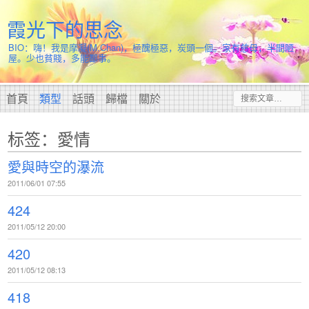
霞光下的思念
BIO：嗨！我是摩凝(M.Chan)，極醜極惡，炭頭一個。家有慈母，半間陋
屋。少也貧賤，多能鄙事。
首頁
類型
話頭
歸檔
關於
标签：愛情
愛與時空的瀑流
2011/06/01 07:55
424
2011/05/12 20:00
420
2011/05/12 08:13
418